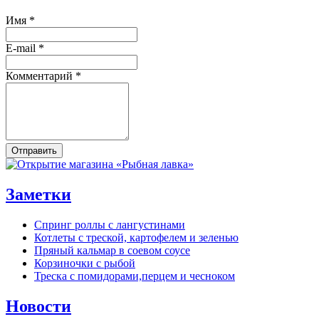
Имя
*
E-mail
*
Комментарий
*
Отправить
Заметки
Спринг роллы с лангустинами
Котлеты с треской, картофелем и зеленью
Пряный кальмар в соевом соусе
Корзиночки с рыбой
Треска с помидорами,перцем и чесноком
Новости