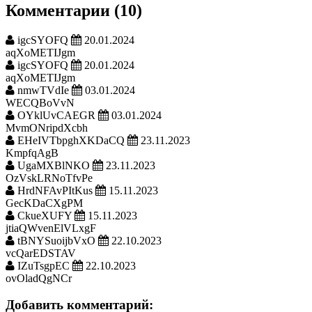
Комментарии (10)
igcSYOFQ
20.01.2024
aqXoMETIJgm
igcSYOFQ
20.01.2024
aqXoMETIJgm
nmwTVdIe
03.01.2024
WECQBoVvN
OYklUvCAEGR
03.01.2024
MvmONripdXcbh
EHeIVTbpghXKDaCQ
23.11.2023
KmpfqAgB
UgaMXBlNKO
23.11.2023
OzVskLRNoTfvPe
HrdNFAvPItKus
15.11.2023
GecKDaCXgPM
CkueXUFY
15.11.2023
jtiaQWvenElVLxgF
tBNYSuoijbVxO
22.10.2023
vcQarEDSTAV
IZuTsgpEC
22.10.2023
ovOladQgNCr
Добавить комментарий: